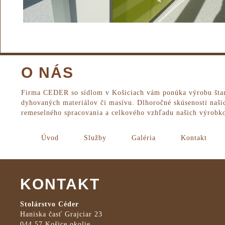
O NÁS
Firma CEDER so sídlom v Košiciach vám ponúka výrobu štand
dyhovaných materiálov či masívu. Dlhoročné skúsenosti naši
remeselného spracovania a celkového vzhľadu našich výrobk
Úvod
Služby
Galéria
Kontakt
KONTAKT
Stolárstvo Céder
Haniska časť Grajciar 23
044 57 Košice okolie