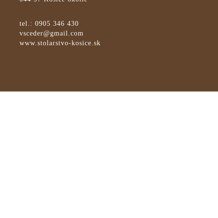
tel.:
0905 346 430
vsceder@gmail.com
www.stolarstvo-kosice.sk