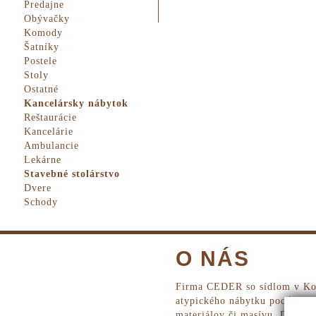
Predajne
Obývačky
Komody
Šatníky
Postele
Stoly
Ostatné
Kancelársky nábytok
Reštaurácie
Kancelárie
Ambulancie
Lekárne
Stavebné stolárstvo
Dvere
Schody
O NÁS
Firma CEDER so sídlom v Koš
atypického nábytku podľa vaš
materiálov či masívu. Dlhoroč