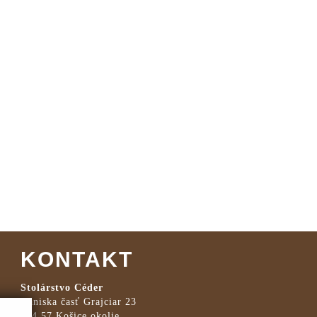
KONTAKT
Stolárstvo Céder
Haniska časť Grajciar 23
044 57 Košice okolie