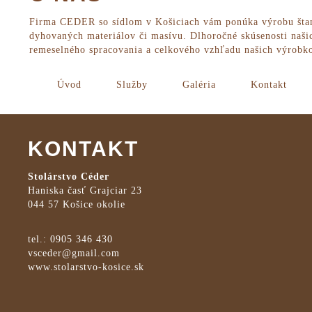
Firma CEDER so sídlom v Košiciach vám ponúka výrobu štand
dyhovaných materiálov či masívu. Dlhoročné skúsenosti naši
remeselného spracovania a celkového vzhľadu našich výrobk
Úvod
Služby
Galéria
Kontakt
KONTAKT
Stolárstvo Céder
Haniska časť Grajciar 23
044 57 Košice okolie
tel.:
0905 346 430
vsceder@gmail.com
www.stolarstvo-kosice.sk